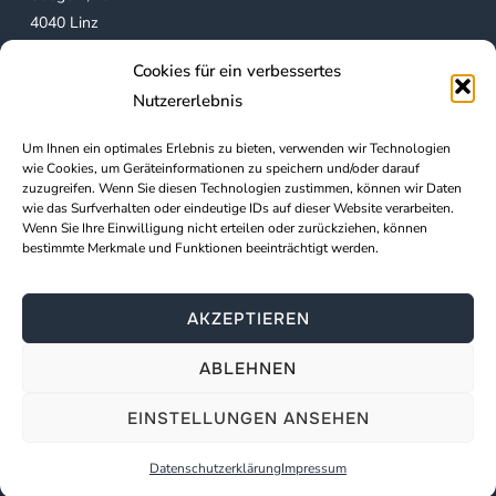
4040 Linz
Österreich
Cookies für ein verbessertes
Nutzererlebnis
Mein Angebot
Um Ihnen ein optimales Erlebnis zu bieten, verwenden wir Technologien
wie Cookies, um Geräteinformationen zu speichern und/oder darauf
Psychotherapie
zuzugreifen. Wenn Sie diesen Technologien zustimmen, können wir Daten
wie das Surfverhalten oder eindeutige IDs auf dieser Website verarbeiten.
Führungskräfte & Organisationen
Wenn Sie Ihre Einwilligung nicht erteilen oder zurückziehen, können
bestimmte Merkmale und Funktionen beeinträchtigt werden.
Wichtige Links
AKZEPTIEREN
Impressum
Datenschutzerklärung
ABLEHNEN
EINSTELLUNGEN ANSEHEN
Copyright © 2026 — LAURA PRASSER, MSc
Datenschutzerklärung
Impressum